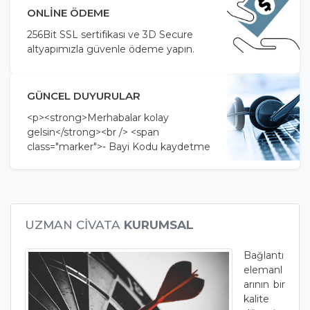
ONLINE ÖDEME
256Bit SSL sertifikası ve 3D Secure
altyapımızla güvenle ödeme yapın.
GÜNCEL DUYURULAR
<p><strong>Merhabalar kolay
gelsin</strong><br /> <span
class="marker">- Bayi Kodu kaydetme
özelliği login ekranına eklendi.<br /> -
Kullanıcı Kodu ve Parola alanı tarayıcı
ve 3. parti parola yöneticilerinde
kaydedilebilmesi için optimize edildi.
</span><br /> </p>
UZMAN CIVATA
KURUMSAL
Bağlantı
elemanl
arının bir
kalite