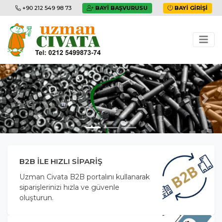
+90 212 549 98 73
BAYI BAŞVURUSU
BAYI GIRIŞI
Previous
Next
B2B ILE HIZLI SIPARIŞ
Uzman Civata B2B portalını kullanarak
siparişlerinizi hızla ve güvenle
oluşturun.