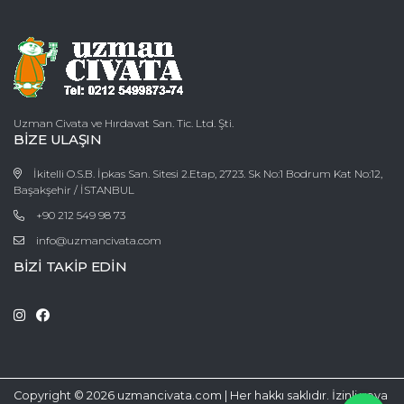
Uzman Civata ve Hırdavat San. Tic. Ltd. Şti.
BIZE ULAŞIN
İkitelli O.S.B. İpkas San. Sitesi 2.Etap, 2723. Sk No:1 Bodrum Kat No:12,
Başakşehir / İSTANBUL
+90 212 549 98 73
info@uzmancivata.com
BIZI TAKIP EDIN
Copyright © 2026 uzmancivata.com | Her hakkı saklıdır. İzinli veya